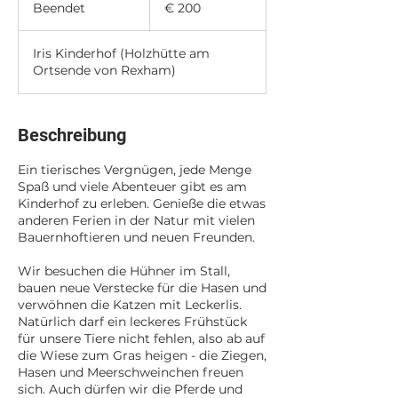
Euro
Beendet
B
€ 200
e
e
Iris Kinderhof (Holzhütte am
n
Ortsende von Rexham)
d
e
t
Beschreibung
Ein tierisches Vergnügen, jede Menge
Spaß und viele Abenteuer gibt es am
Kinderhof zu erleben. Genieße die etwas
anderen Ferien in der Natur mit vielen
Bauernhoftieren und neuen Freunden.
Wir besuchen die Hühner im Stall,
bauen neue Verstecke für die Hasen und
verwöhnen die Katzen mit Leckerlis.
Natürlich darf ein leckeres Frühstück
für unsere Tiere nicht fehlen, also ab auf
die Wiese zum Gras heigen - die Ziegen,
Hasen und Meerschweinchen freuen
sich. Auch dürfen wir die Pferde und